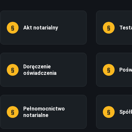
Akt notarialny
Test
Doręczenie
Pośw
oświadczenia
Pełnomocnictwo
Spół
notarialne